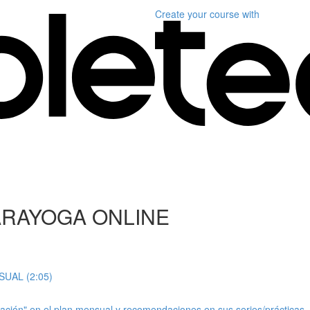
Create your course
with
ARAYOGA ONLINE
UAL (2:05)
" en el plan mensual y recomendaciones en sus series/prácticas